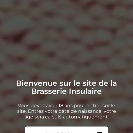
Bienvenue sur le site de la
Brasserie Insulaire
Vous devez avoir 18 ans pour entrer sur le
super kanaka
site. Entrez votre date de naissance, votre
âge sera calculé automatiquement.
Bière Blonde Double 7%