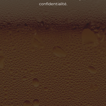
confidentialité.
La Remise Paviot, 27380 Charleval
La Boutique
Retrouvez toutes nos bières en vente directe dans notre
boutique !
Horaires
Du mercredi au vendredi 9h – 18h
Contactez-nous !
06 27 53 55 25
brasserie.insulaire@gmail.com
Et pour être au courant de tout, suivez-nous !