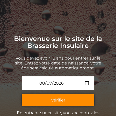
Bienvenue sur le site de la
Brasserie Insulaire
Vous devez avoir 18 ans pour entrer sur le
site. Entrez votre date de naissance, votre
âge sera calculé automatiquement.
La Brasserie Insulaire
Vérifier
Nos bières
La Guinguette Insulaire
Un peu d’histoire
En entrant sur ce site, vous acceptez les