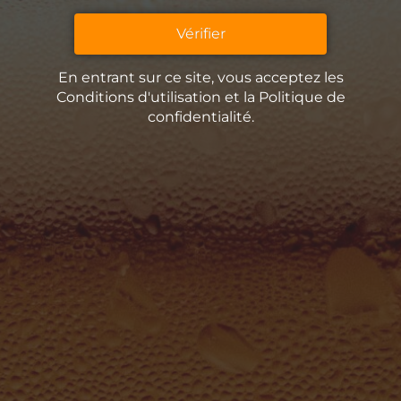
Vérifier
En entrant sur ce site, vous acceptez les
La Brasserie Insulaire
Conditions d'utilisation et la Politique de
confidentialité.
Nos bières
La Guinguette Insulaire
Un peu d’histoire
Contact
Espace Presse
La Remise Paviot, 27380 Charleval
La Boutique
Retrouvez toutes nos bières en vente directe dans notre
boutique !
Horaires
Du mercredi au vendredi 9h – 18h