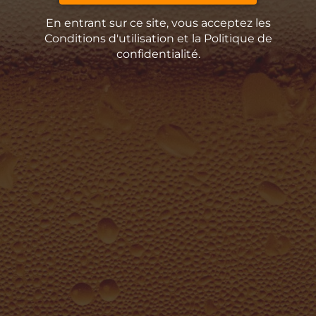
La Remise Paviot, 27380 Charleval
En entrant sur ce site, vous acceptez les
La Boutique
Conditions d'utilisation et la Politique de
confidentialité.
Retrouvez toutes nos bières en vente directe dans notre
boutique !
Horaires
Du mercredi au vendredi 9h – 18h
Contactez-nous !
06 27 53 55 25
brasserie.insulaire@gmail.com
Et pour être au courant de tout, suivez-nous !