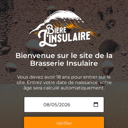
Bienvenue sur le site de la
Brasserie Insulaire
Vous devez avoir 18 ans pour entrer sur le
site. Entrez votre date de naissance, votre
La Brasserie Insulaire
âge sera calculé automatiquement.
Nos bières
La Guinguette Insulaire
Un peu d’histoire
Contact
Espace Presse
Vérifier