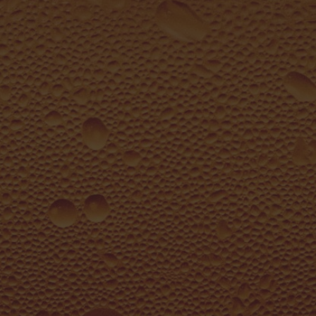
Retrouvez toutes nos bières en vente directe dans notre
boutique !
Horaires
Du mercredi au vendredi 9h – 18h
Contactez-nous !
06 27 53 55 25
brasserie.insulaire@gmail.com
Et pour être au courant de tout, suivez-nous !
L’abus d’alcool est dangereux pour la santé à consommer avec
modération.
Mentions légales & Crédits