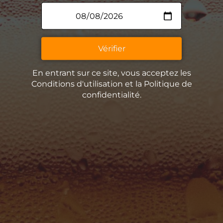
Vérifier
En entrant sur ce site, vous acceptez les
Conditions d'utilisation et la Politique de
confidentialité.
La Brasserie Insulaire
Nos bières
La Guinguette Insulaire
Un peu d’histoire
Contact
Espace Presse
La Remise Paviot, 27380 Charleval
La Boutique