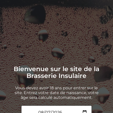
Les produits dérivés. Re trouvez nos sweats,t-shirts
et autres produits dérivés à l’effigie de la
Guinguette Insulaire directement danns notre
boutique (ou au bar quand elle est fermée)!
Bienvenue sur le site de la
Brasserie Insulaire
Vous devez avoir 18 ans pour entrer sur le
site. Entrez votre date de naissance, votre
âge sera calculé automatiquement.