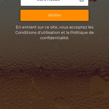
Vérifier
En entrant sur ce site, vous acceptez les
Conditions d'utilisation et la Politique de
confidentialité.
La Brasserie Insulaire
Nos bières
La Guinguette Insulaire
Un peu d’histoire
Contact
Espace Presse
La Remise Paviot, 27380 Charleval
La Boutique
Retrouvez toutes nos bières en vente directe dans notre
boutique !